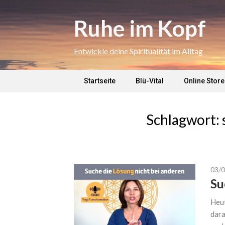
Skip
to
Ruhe im Kopf
content
Entwickle deine Spiritualität im Alltag
Startseite
Blü-Vital
Online Store
Schlagwort:
03/
Su
Heut
dara