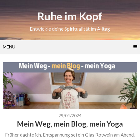
Skip
to
Ruhe im Kopf
content
Entwickle deine Spiritualität im Alltag
MENU
29/04/2024
Mein Weg, mein Blog, mein Yoga
Früher dachte ich, Entspannung sei ein Glas Rotwein am Abend.